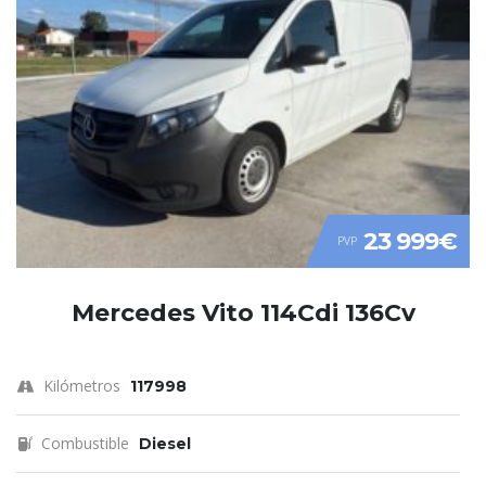
23 999€
PVP
Mercedes Vito 114Cdi 136Cv
Kilómetros
117998
Combustible
Diesel