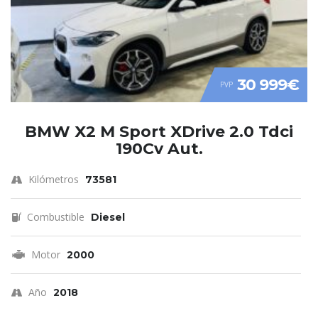
30 999€
PVP
BMW X2 M Sport XDrive 2.0 Tdci
190Cv Aut.
Kilómetros
73581
Combustible
Diesel
Motor
2000
Año
2018