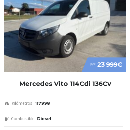
23 999€
PVP
Mercedes Vito 114Cdi 136Cv
Kilómetros
117998
Combustible
Diesel