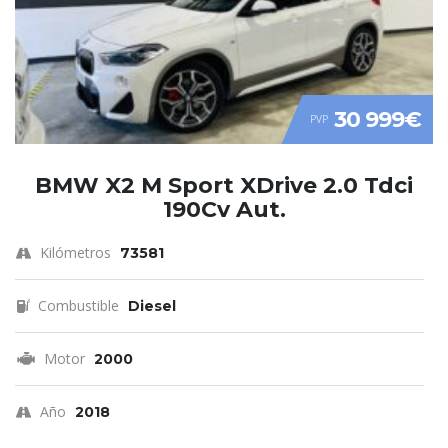
30 999€
PVP
BMW X2 M Sport XDrive 2.0 Tdci
190Cv Aut.
Kilómetros
73581
Combustible
Diesel
Motor
2000
Año
2018